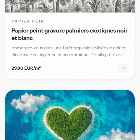
PAPIER PEINT
Papier peint gravure palmiers exotiques noir
et blanc
Immergez-vous dans une forêt tropicale stylisée en noir et
blanc avec ce papier peint panoramique. Détails précis de
pal...
29,90 EUR/m²