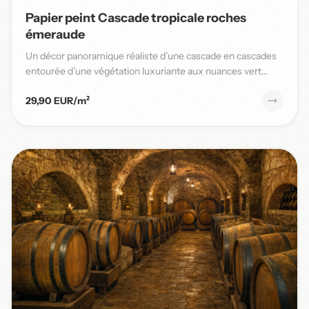
Papier peint Cascade tropicale roches
émeraude
Un décor panoramique réaliste d’une cascade en cascades
entourée d’une végétation luxuriante aux nuances vert
émeraude,...
29,90 EUR/m²