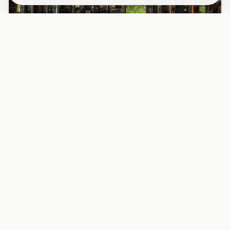
PAPIER PEINT
Papier peint industriel usine désaffectée
fenêtres rouille
Découvrez l’intérieur fascinant d’une usine abandonnée
avec ses grandes fenêtres métalliques rouillées, baignées
d’une l...
29,90 EUR/m²