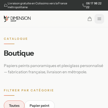
Livraison gratuite en Colissimo vers la France
06 17 98 22
métropolitaine
22
Ouvr
CATALOGUE
Boutique
Papiers peints panoramiques et plexiglass personnalisé
— fabrication française, livraison en métropole.
FILTRER PAR CATÉGORIE
Toutes
Papier peint