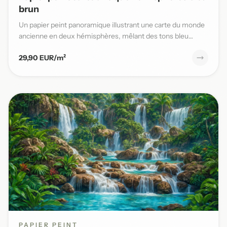
brun
Un papier peint panoramique illustrant une carte du monde
ancienne en deux hémisphères, mêlant des tons bleu
patiné et b...
29,90 EUR/m²
PAPIER PEINT