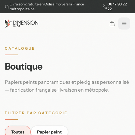
Livraison gratuite en Colissimo vers la France
06 17 98 22
métropolitaine
22
Ouvr
CATALOGUE
Boutique
Papiers peints panoramiques et plexiglass personnalisé
— fabrication française, livraison en métropole.
FILTRER PAR CATÉGORIE
Toutes
Papier peint