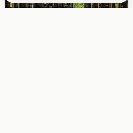
PAPIER PEINT
Papier peint industriel usine désaffectée
fenêtres rouille
Découvrez l’intérieur fascinant d’une usine abandonnée
avec ses grandes fenêtres métalliques rouillées, baignées
d’une l...
29,90 EUR/m²