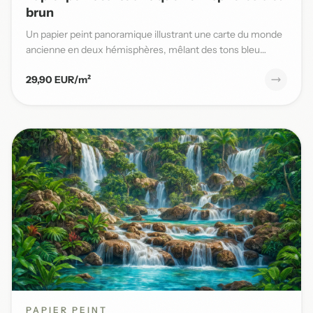
brun
Un papier peint panoramique illustrant une carte du monde
ancienne en deux hémisphères, mêlant des tons bleu
patiné et b...
29,90 EUR/m²
PAPIER PEINT