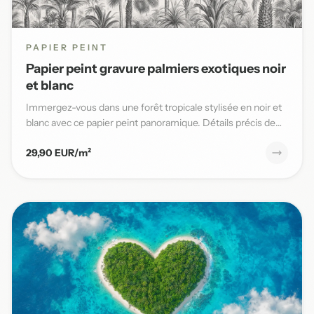
PAPIER PEINT
Papier peint gravure palmiers exotiques noir
et blanc
Immergez-vous dans une forêt tropicale stylisée en noir et
blanc avec ce papier peint panoramique. Détails précis de
pal...
29,90 EUR/m²