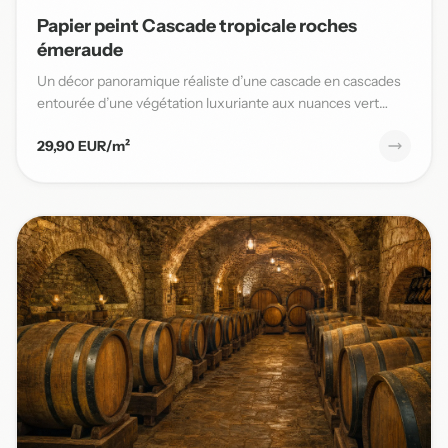
Papier peint Cascade tropicale roches
émeraude
Un décor panoramique réaliste d’une cascade en cascades
entourée d’une végétation luxuriante aux nuances vert
émeraude,...
29,90 EUR/m²