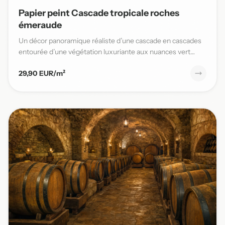
Papier peint Cascade tropicale roches
émeraude
Un décor panoramique réaliste d’une cascade en cascades
entourée d’une végétation luxuriante aux nuances vert
émeraude,...
29,90 EUR/m²