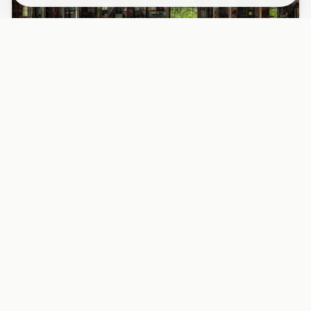
PAPIER PEINT
Papier peint industriel usine désaffectée
fenêtres rouille
Découvrez l’intérieur fascinant d’une usine abandonnée
avec ses grandes fenêtres métalliques rouillées, baignées
d’une l...
29,90 EUR/m²