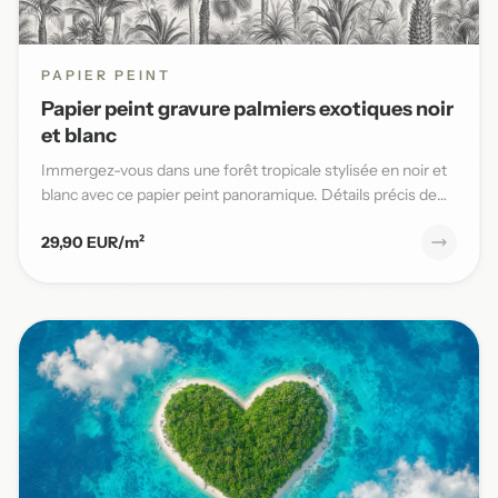
PAPIER PEINT
Papier peint gravure palmiers exotiques noir
et blanc
Immergez-vous dans une forêt tropicale stylisée en noir et
blanc avec ce papier peint panoramique. Détails précis de
pal...
29,90 EUR/m²