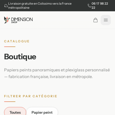
Livraison gratuite en Colissimo vers la France
06 17 98 22
métropolitaine
22
Ouvr
CATALOGUE
Boutique
Papiers peints panoramiques et plexiglass personnalisé
— fabrication française, livraison en métropole.
FILTRER PAR CATÉGORIE
Toutes
Papier peint