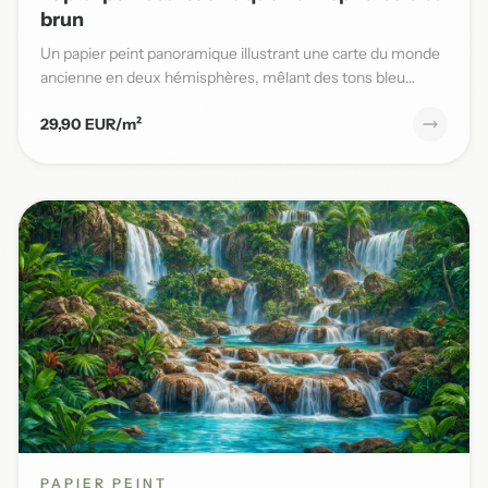
brun
Un papier peint panoramique illustrant une carte du monde
ancienne en deux hémisphères, mêlant des tons bleu
patiné et b...
29,90 EUR/m²
PAPIER PEINT