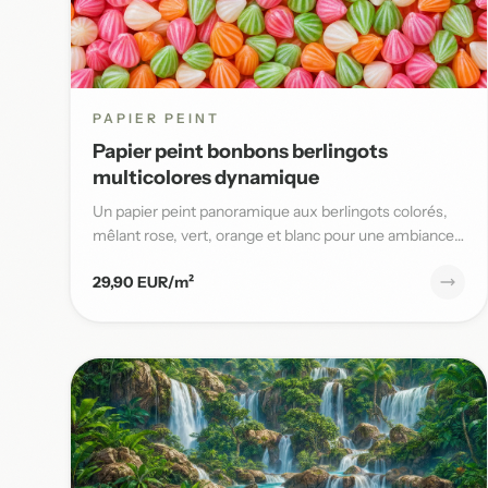
PAPIER PEINT
Papier peint bonbons berlingots
multicolores dynamique
Un papier peint panoramique aux berlingots colorés,
mêlant rose, vert, orange et blanc pour une ambiance
gaie et pleine...
29,90 EUR/m²