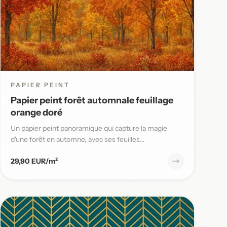
PAPIER PEINT
Papier peint forêt automnale feuillage
orange doré
Un papier peint panoramique qui capture la magie
d'une forêt en automne, avec ses feuilles
flamboyantes aux tons orange,...
29,90 EUR/m²