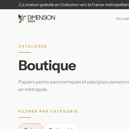
Livraison gratuite en Colissimo vers la France métropolitai
Accuei
CATALOGUE
Boutique
Papiers peints panoramiques et plexiglass personnali
en métropole.
FILTRER PAR CATÉGORIE