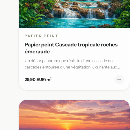
PAPIER PEINT
Papier peint Cascade tropicale roches
émeraude
Un décor panoramique réaliste d’une cascade en
cascades entourée d’une végétation luxuriante aux
nuances vert émeraude,...
29,90 EUR/m²