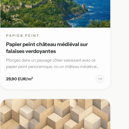
PAPIER PEINT
Papier peint château médiéval sur
falaises verdoyantes
Plongez dans un paysage côtier saisissant avec ce
papier peint panoramique, où un château médiéval
domine des falaises v...
29,90 EUR/m²