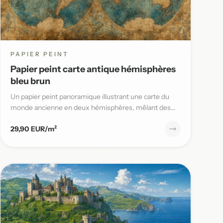
PAPIER PEINT
Papier peint carte antique hémisphères
bleu brun
Un papier peint panoramique illustrant une carte du
monde ancienne en deux hémisphères, mêlant des
tons bleu patiné et b...
29,90 EUR/m²