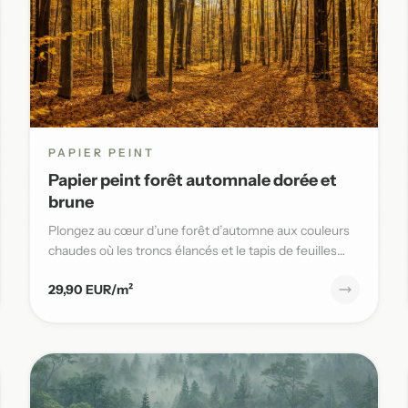
PAPIER PEINT
Papier peint forêt automnale dorée et
brune
Plongez au cœur d’une forêt d’automne aux couleurs
chaudes où les troncs élancés et le tapis de feuilles
dorées sublimen...
29,90 EUR/m²