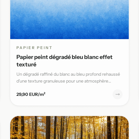
PAPIER PEINT
Papier peint dégradé bleu blanc effet
texturé
Un dégradé raffiné du blanc au bleu profond rehaussé
d'une texture granuleuse pour une atmosphère
sereine et élégante da...
29,90 EUR/m²