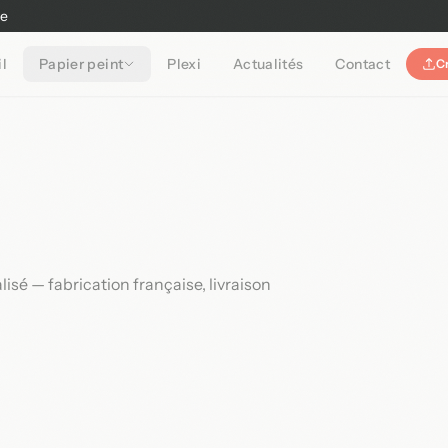
ne
l
Papier peint
Plexi
Actualités
Contact
C
sé — fabrication française, livraison