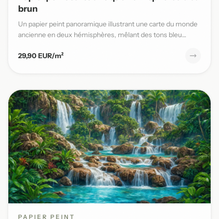
brun
Un papier peint panoramique illustrant une carte du monde
ancienne en deux hémisphères, mêlant des tons bleu
patiné et b...
29,90 EUR/m²
PAPIER PEINT