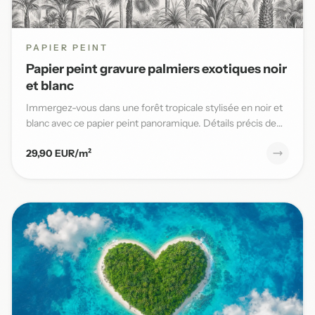
PAPIER PEINT
Papier peint gravure palmiers exotiques noir
et blanc
Immergez-vous dans une forêt tropicale stylisée en noir et
blanc avec ce papier peint panoramique. Détails précis de
pal...
29,90 EUR/m²