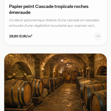
Papier peint Cascade tropicale roches
émeraude
Un décor panoramique réaliste d’une cascade en cascades
entourée d’une végétation luxuriante aux nuances vert
émeraude,...
29,90 EUR/m²