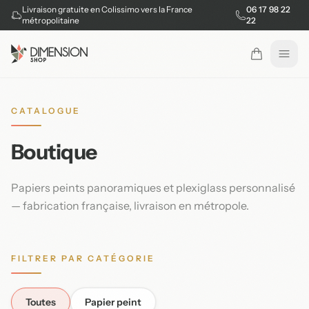
Livraison gratuite en Colissimo vers la France
06 17 98 22
métropolitaine
22
Ouvr
CATALOGUE
Boutique
Papiers peints panoramiques et plexiglass personnalisé
— fabrication française, livraison en métropole.
FILTRER PAR CATÉGORIE
Toutes
Papier peint