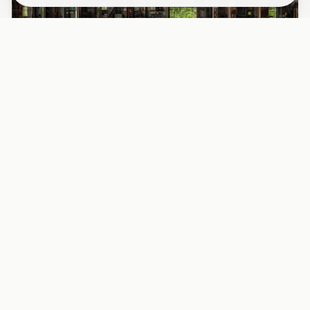
PAPIER PEINT
Papier peint industriel usine désaffectée
fenêtres rouille
Découvrez l’intérieur fascinant d’une usine abandonnée
avec ses grandes fenêtres métalliques rouillées, baignées
d’une l...
29,90 EUR/m²