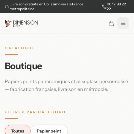
Livraison gratuite en Colissimo vers la France
06 17 98 22
métropolitaine
22
Ouvr
CATALOGUE
Boutique
Papiers peints panoramiques et plexiglass personnalisé
— fabrication française, livraison en métropole.
FILTRER PAR CATÉGORIE
Toutes
Papier peint