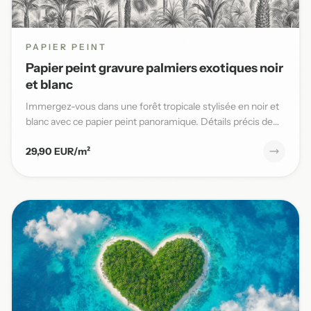
PAPIER PEINT
Papier peint gravure palmiers exotiques noir
et blanc
Immergez-vous dans une forêt tropicale stylisée en noir et
blanc avec ce papier peint panoramique. Détails précis de
pal...
29,90 EUR/m²