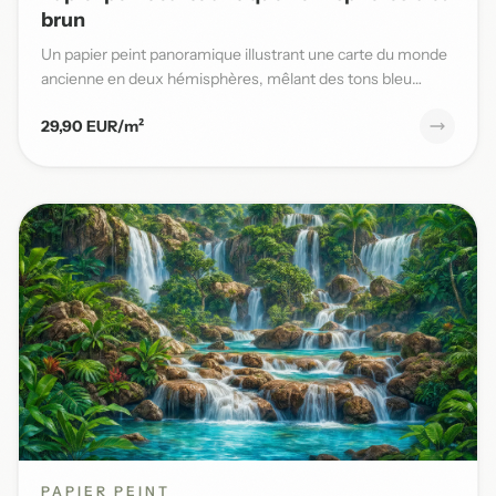
brun
Un papier peint panoramique illustrant une carte du monde
ancienne en deux hémisphères, mêlant des tons bleu
patiné et b...
29,90 EUR/m²
PAPIER PEINT