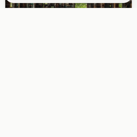
PAPIER PEINT
Papier peint industriel usine désaffectée
fenêtres rouille
Découvrez l’intérieur fascinant d’une usine abandonnée
avec ses grandes fenêtres métalliques rouillées, baignées
d’une l...
29,90 EUR/m²