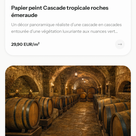
Papier peint Cascade tropicale roches
émeraude
Un décor panoramique réaliste d’une cascade en cascades
entourée d’une végétation luxuriante aux nuances vert
émeraude,...
29,90 EUR/m²