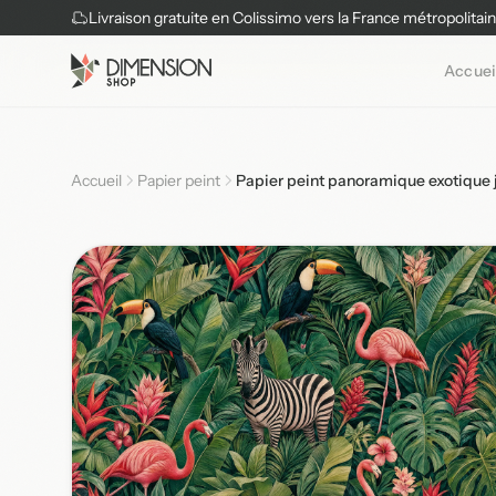
Livraison gratuite en Colissimo vers la France métropolitai
Accuei
Accueil
Papier peint
Papier peint panoramique exotique j