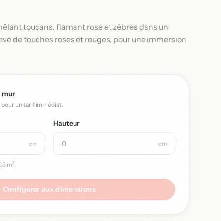
mêlant toucans, flamant rose et zèbres dans un
elevé de touches roses et rouges, pour une immersion
e mur
r pour un tarif immédiat.
Hauteur
cm
cm
,5 m².
Configurer aux dimensions