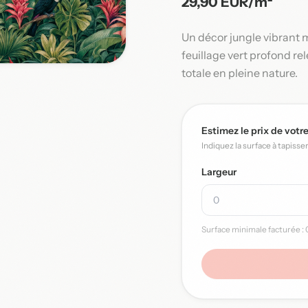
29,90 EUR/m²
Un décor jungle vibrant 
feuillage vert profond r
totale en pleine nature.
Estimez le prix de votr
Indiquez la surface à tapisse
Largeur
Surface minimale facturée : 0