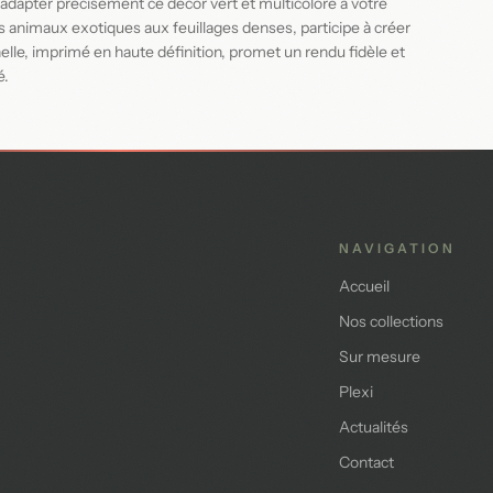
dapter précisément ce décor vert et multicolore à votre
es animaux exotiques aux feuillages denses, participe à créer
nelle, imprimé en haute définition, promet un rendu fidèle et
é.
NAVIGATION
Accueil
Nos collections
Sur mesure
Plexi
Actualités
Contact