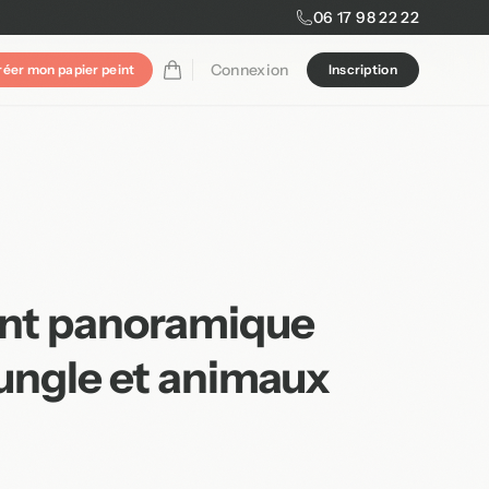
06 17 98 22 22
Connexion
réer mon papier peint
Inscription
int panoramique
jungle et animaux