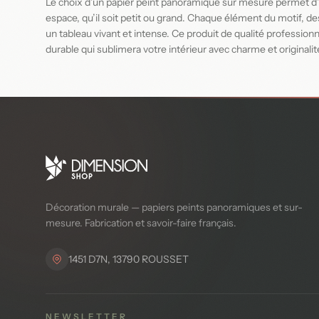
Le choix d’un papier peint panoramique sur mesure permet d’a
espace, qu’il soit petit ou grand. Chaque élément du motif, d
un tableau vivant et intense. Ce produit de qualité profession
durable qui sublimera votre intérieur avec charme et originalit
Décoration murale — papiers peints panoramiques et sur-
mesure. Fabrication et savoir-faire français.
1451 D7N, 13790 ROUSSET
NEWSLETTER