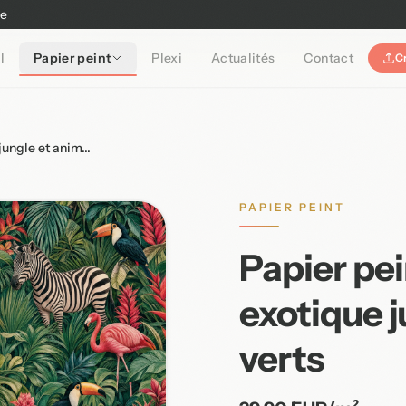
ne
l
Papier peint
Plexi
Actualités
Contact
C
ungle et anim...
PAPIER PEINT
Papier pe
exotique 
verts