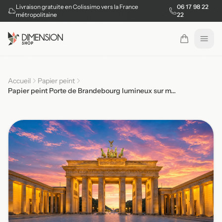
Livraison gratuite en Colissimo vers la France
06 17 98 22
métropolitaine
22
Ouvr
Accueil
Papier peint
Papier peint Porte de Brandebourg lumineux sur m...