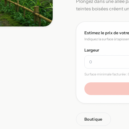
Plongez dans une allée pa
teintes boisées créent un
Estimez le prix de votr
Indiquez la surface à tapisse
Largeur
Surface minimale facturée : 0
Boutique