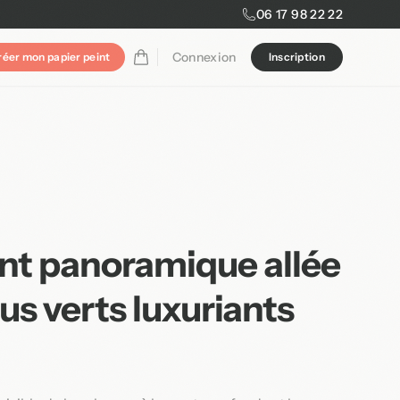
06 17 98 22 22
Connexion
réer mon papier peint
Inscription
int panoramique allée
s verts luxuriants