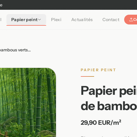
ne
l
Papier peint
Plexi
Actualités
Contact
C
bambous verts...
PAPIER PEINT
Papier pe
de bambou
29,90 EUR/m²