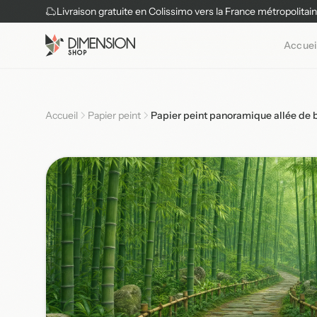
Livraison gratuite en Colissimo vers la France métropolitai
Accuei
Accueil
Papier peint
Papier peint panoramique allée de 