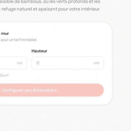
isible de bambous, où les verts profonds et les
 refuge naturel et apaisant pour votre intérieur.
e mur
r pour un tarif immédiat.
Hauteur
cm
cm
,5 m².
Configurer aux dimensions