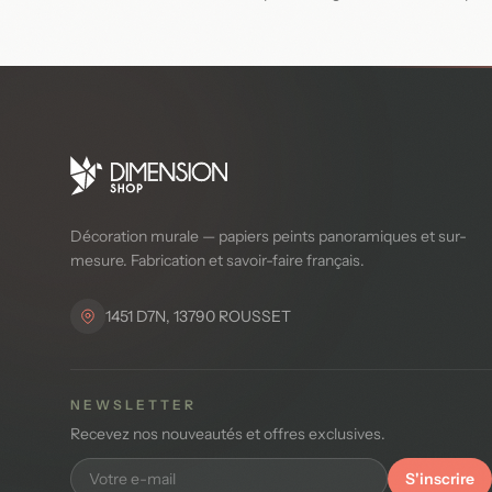
Décoration murale — papiers peints panoramiques et sur-
mesure. Fabrication et savoir-faire français.
1451 D7N, 13790 ROUSSET
NEWSLETTER
Recevez nos nouveautés et offres exclusives.
S'inscrire