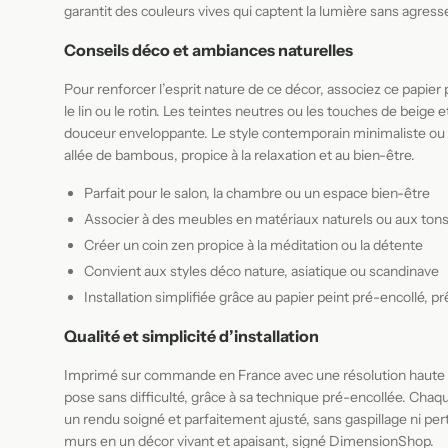
garantit des couleurs vives qui captent la lumière sans agresse
Conseils déco et ambiances naturelles
Pour renforcer l’esprit nature de ce décor, associez ce papie
le lin ou le rotin. Les teintes neutres ou les touches de beige 
douceur enveloppante. Le style contemporain minimaliste ou 
allée de bambous, propice à la relaxation et au bien-être.
Parfait pour le salon, la chambre ou un espace bien-être
Associer à des meubles en matériaux naturels ou aux ton
Créer un coin zen propice à la méditation ou la détente
Convient aux styles déco nature, asiatique ou scandinave
Installation simplifiée grâce au papier peint pré-encollé, pr
Qualité et simplicité d’installation
Imprimé sur commande en France avec une résolution haute dé
pose sans difficulté, grâce à sa technique pré-encollée. Cha
un rendu soigné et parfaitement ajusté, sans gaspillage ni pert
murs en un décor vivant et apaisant, signé DimensionShop.