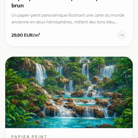
brun
Un papier peint panoramique illustrant une carte du monde
ancienne en deux hémisphères, mêlant des tons bleu
patiné et b...
29,90 EUR/m²
PAPIER PEINT