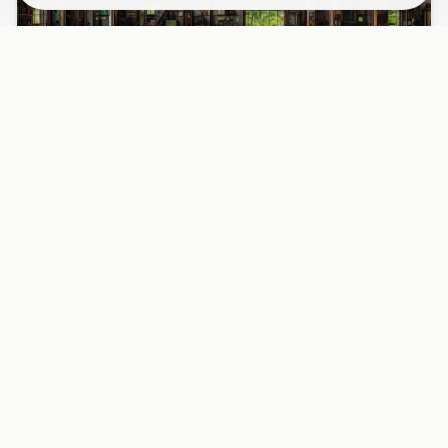
PAPIER PEINT
Papier peint industriel usine désaffectée
fenêtres rouille
Découvrez l’intérieur fascinant d’une usine abandonnée
avec ses grandes fenêtres métalliques rouillées, baignées
d’une l...
29,90 EUR/m²