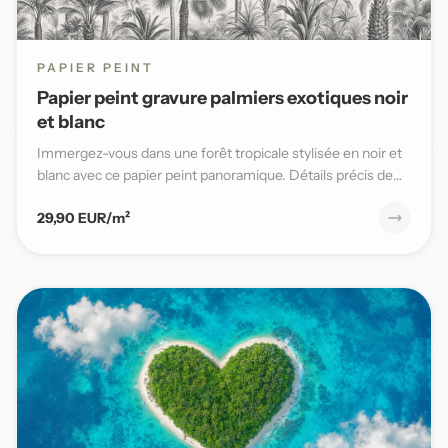
PAPIER PEINT
Papier peint gravure palmiers exotiques noir
et blanc
Immergez-vous dans une forêt tropicale stylisée en noir et
blanc avec ce papier peint panoramique. Détails précis de
pal...
29,90 EUR/m²