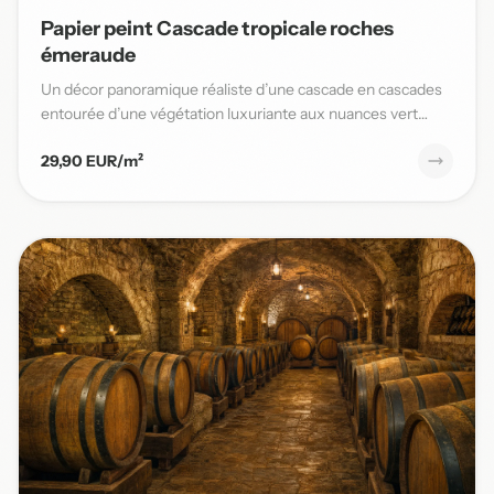
Papier peint Cascade tropicale roches
émeraude
Un décor panoramique réaliste d’une cascade en cascades
entourée d’une végétation luxuriante aux nuances vert
émeraude,...
29,90 EUR/m²