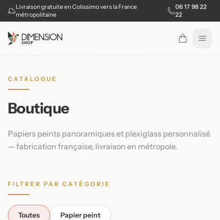
Livraison gratuite en Colissimo vers la France
06 17 98 22
métropolitaine
22
Ouvr
CATALOGUE
Boutique
Papiers peints panoramiques et plexiglass personnalisé
— fabrication française, livraison en métropole.
FILTRER PAR CATÉGORIE
Toutes
Papier peint