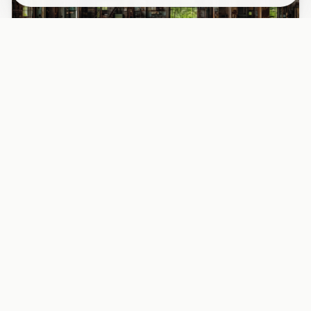
PAPIER PEINT
Papier peint industriel usine désaffectée
fenêtres rouille
Découvrez l’intérieur fascinant d’une usine abandonnée
avec ses grandes fenêtres métalliques rouillées, baignées
d’une l...
29,90 EUR/m²