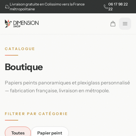
Livraison gratuite en Colissimo vers la France
06 17 98 22
métropolitaine
22
Ouvr
CATALOGUE
Boutique
Papiers peints panoramiques et plexiglass personnalisé
— fabrication française, livraison en métropole.
FILTRER PAR CATÉGORIE
Toutes
Papier peint