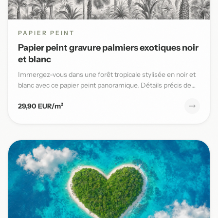
PAPIER PEINT
Papier peint gravure palmiers exotiques noir
et blanc
Immergez-vous dans une forêt tropicale stylisée en noir et
blanc avec ce papier peint panoramique. Détails précis de
pal...
29,90 EUR/m²