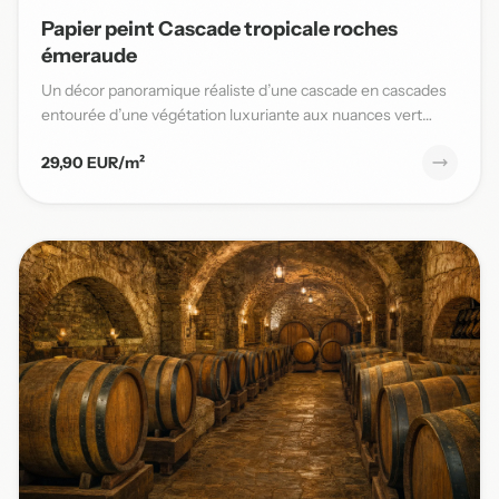
Papier peint Cascade tropicale roches
émeraude
Un décor panoramique réaliste d’une cascade en cascades
entourée d’une végétation luxuriante aux nuances vert
émeraude,...
29,90 EUR/m²