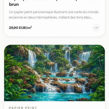
brun
Un papier peint panoramique illustrant une carte du monde
ancienne en deux hémisphères, mêlant des tons bleu
patiné et b...
29,90 EUR/m²
PAPIER PEINT