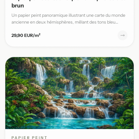
brun
Un papier peint panoramique illustrant une carte du monde
ancienne en deux hémisphères, mêlant des tons bleu
patiné et b...
29,90 EUR/m²
PAPIER PEINT