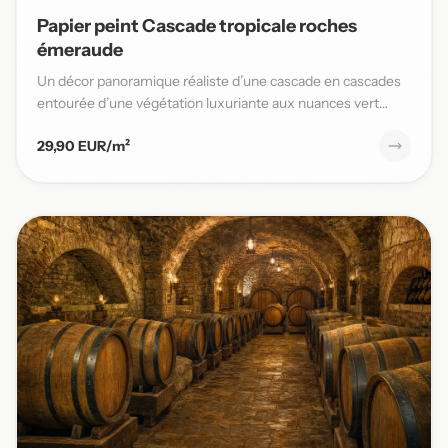
Papier peint Cascade tropicale roches
émeraude
Un décor panoramique réaliste d’une cascade en cascades
entourée d’une végétation luxuriante aux nuances vert
émeraude,...
29,90 EUR/m²