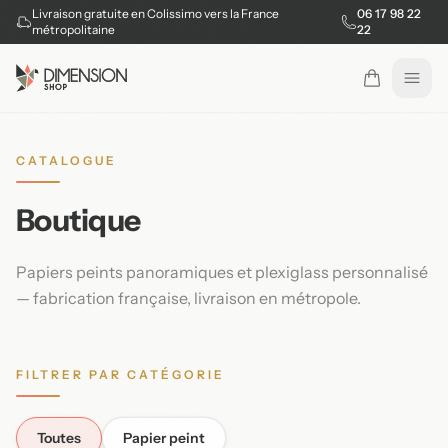
Livraison gratuite en Colissimo vers la France
06 17 98 22
métropolitaine
22
Ouvr
CATALOGUE
Boutique
Papiers peints panoramiques et plexiglass personnalisé
— fabrication française, livraison en métropole.
FILTRER PAR CATÉGORIE
Toutes
Papier peint