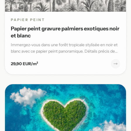
PAPIER PEINT
Papier peint gravure palmiers exotiques noir
et blanc
Immergez-vous dans une forêt tropicale stylisée en noir et
blanc avec ce papier peint panoramique. Détails précis de
pal...
29,90 EUR/m²