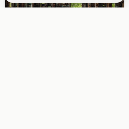
PAPIER PEINT
Papier peint industriel usine désaffectée
fenêtres rouille
Découvrez l’intérieur fascinant d’une usine abandonnée
avec ses grandes fenêtres métalliques rouillées, baignées
d’une l...
29,90 EUR/m²