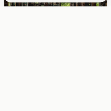
PAPIER PEINT
Papier peint industriel usine désaffectée
fenêtres rouille
Découvrez l’intérieur fascinant d’une usine abandonnée
avec ses grandes fenêtres métalliques rouillées, baignées
d’une l...
29,90 EUR/m²