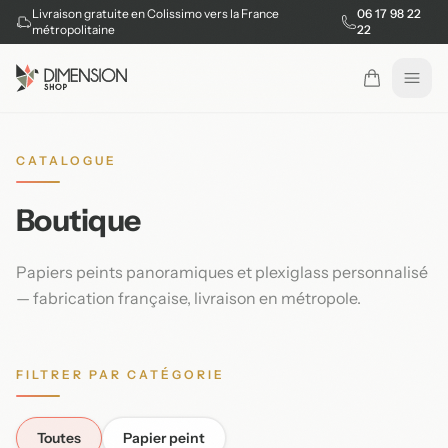
Livraison gratuite en Colissimo vers la France
06 17 98 22
métropolitaine
22
Ouvr
CATALOGUE
Boutique
Papiers peints panoramiques et plexiglass personnalisé
— fabrication française, livraison en métropole.
FILTRER PAR CATÉGORIE
Toutes
Papier peint