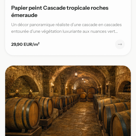
Papier peint Cascade tropicale roches
émeraude
Un décor panoramique réaliste d’une cascade en cascades
entourée d’une végétation luxuriante aux nuances vert
émeraude,...
29,90 EUR/m²