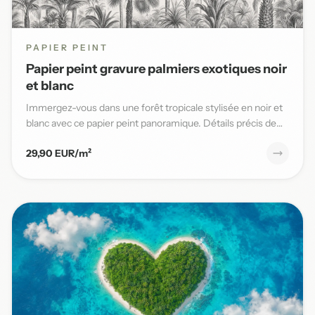
PAPIER PEINT
Papier peint gravure palmiers exotiques noir
et blanc
Immergez-vous dans une forêt tropicale stylisée en noir et
blanc avec ce papier peint panoramique. Détails précis de
pal...
29,90 EUR/m²