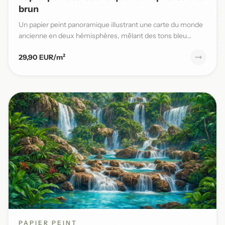
brun
Un papier peint panoramique illustrant une carte du monde
ancienne en deux hémisphères, mêlant des tons bleu
patiné et b...
29,90 EUR/m²
PAPIER PEINT