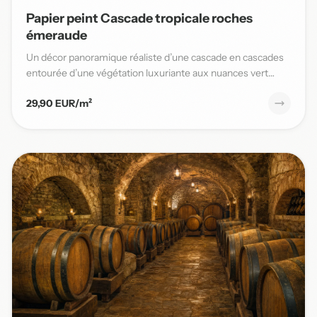
Papier peint Cascade tropicale roches
émeraude
Un décor panoramique réaliste d’une cascade en cascades
entourée d’une végétation luxuriante aux nuances vert
émeraude,...
29,90 EUR/m²