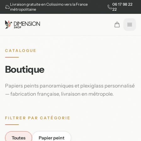
Livraison gratuite en Colissimo vers la France
06 17 98 22
métropolitaine
22
Ouvr
CATALOGUE
Boutique
Papiers peints panoramiques et plexiglass personnalisé
— fabrication française, livraison en métropole.
FILTRER PAR CATÉGORIE
Toutes
Papier peint