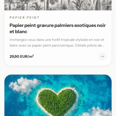
PAPIER PEINT
Papier peint gravure palmiers exotiques noir
et blanc
Immergez-vous dans une forêt tropicale stylisée en noir et
blanc avec ce papier peint panoramique. Détails précis de
pal...
29,90 EUR/m²