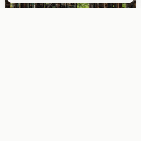
PAPIER PEINT
Papier peint industriel usine désaffectée
fenêtres rouille
Découvrez l’intérieur fascinant d’une usine abandonnée
avec ses grandes fenêtres métalliques rouillées, baignées
d’une l...
29,90 EUR/m²