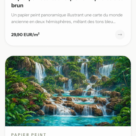
brun
Un papier peint panoramique illustrant une carte du monde
ancienne en deux hémisphères, mêlant des tons bleu
patiné et b...
29,90 EUR/m²
PAPIER PEINT