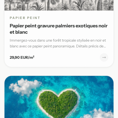
PAPIER PEINT
Papier peint gravure palmiers exotiques noir
et blanc
Immergez-vous dans une forêt tropicale stylisée en noir et
blanc avec ce papier peint panoramique. Détails précis de
pal...
29,90 EUR/m²