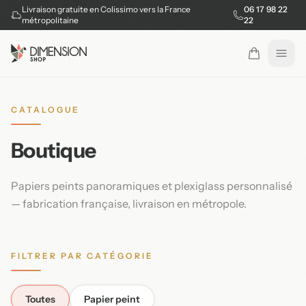
Livraison gratuite en Colissimo vers la France
06 17 98 22
métropolitaine
22
Ouvr
CATALOGUE
Boutique
Papiers peints panoramiques et plexiglass personnalisé
— fabrication française, livraison en métropole.
FILTRER PAR CATÉGORIE
Toutes
Papier peint