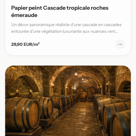
Papier peint Cascade tropicale roches
émeraude
Un décor panoramique réaliste d’une cascade en cascades
entourée d’une végétation luxuriante aux nuances vert
émeraude,...
29,90 EUR/m²