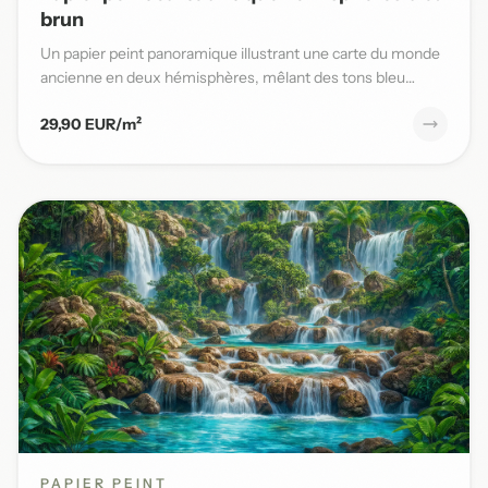
brun
Un papier peint panoramique illustrant une carte du monde
ancienne en deux hémisphères, mêlant des tons bleu
patiné et b...
29,90 EUR/m²
PAPIER PEINT