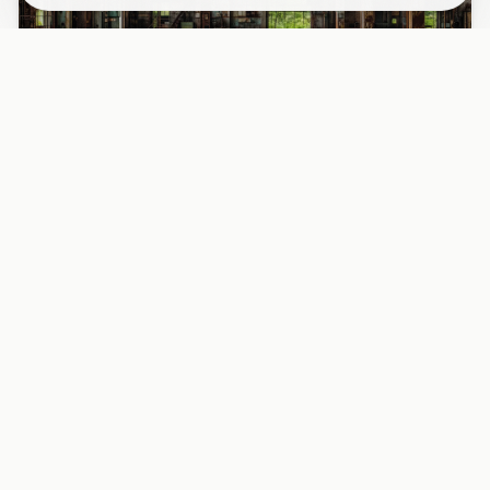
PAPIER PEINT
Papier peint industriel usine désaffectée
fenêtres rouille
Découvrez l’intérieur fascinant d’une usine abandonnée
avec ses grandes fenêtres métalliques rouillées, baignées
d’une l...
29,90 EUR/m²