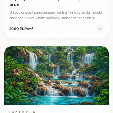
brun
Un papier peint panoramique illustrant une carte du monde
ancienne en deux hémisphères, mêlant des tons bleu
patiné et b...
29,90 EUR/m²
PAPIER PEINT