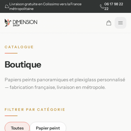
Livraison gratuite en Colissimo vers la France
06 17 98 22
métropolitaine
22
Ouvr
CATALOGUE
Boutique
Papiers peints panoramiques et plexiglass personnalisé
— fabrication française, livraison en métropole.
FILTRER PAR CATÉGORIE
Toutes
Papier peint