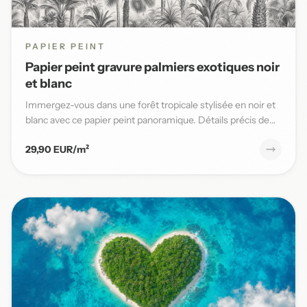
PAPIER PEINT
Papier peint gravure palmiers exotiques noir
et blanc
Immergez-vous dans une forêt tropicale stylisée en noir et
blanc avec ce papier peint panoramique. Détails précis de
pal...
29,90 EUR/m²