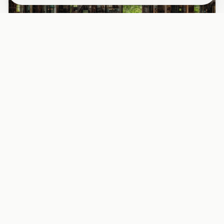
PAPIER PEINT
Papier peint industriel usine désaffectée
fenêtres rouille
Découvrez l’intérieur fascinant d’une usine abandonnée
avec ses grandes fenêtres métalliques rouillées, baignées
d’une l...
29,90 EUR/m²