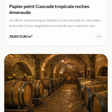
Papier peint Cascade tropicale roches
émeraude
Un décor panoramique réaliste d’une cascade en cascades
entourée d’une végétation luxuriante aux nuances vert
émeraude,...
29,90 EUR/m²