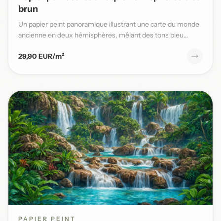
brun
Un papier peint panoramique illustrant une carte du monde
ancienne en deux hémisphères, mêlant des tons bleu
patiné et b...
29,90 EUR/m²
PAPIER PEINT