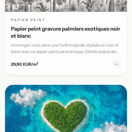
PAPIER PEINT
Papier peint gravure palmiers exotiques noir
et blanc
Immergez-vous dans une forêt tropicale stylisée en noir et
blanc avec ce papier peint panoramique. Détails précis de
pal...
29,90 EUR/m²