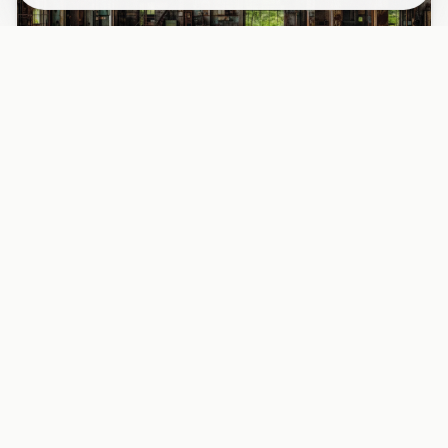
PAPIER PEINT
Papier peint industriel usine désaffectée
fenêtres rouille
Découvrez l’intérieur fascinant d’une usine abandonnée
avec ses grandes fenêtres métalliques rouillées, baignées
d’une l...
29,90 EUR/m²