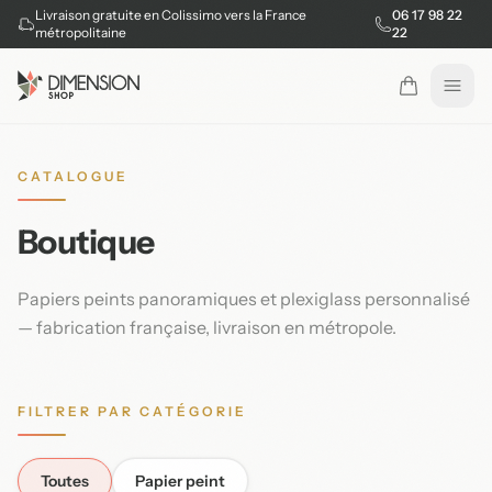
Livraison gratuite en Colissimo vers la France
06 17 98 22
métropolitaine
22
Ouvr
CATALOGUE
Boutique
Papiers peints panoramiques et plexiglass personnalisé
— fabrication française, livraison en métropole.
FILTRER PAR CATÉGORIE
Toutes
Papier peint