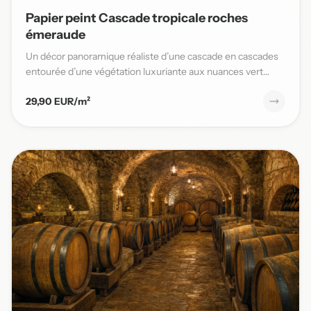
Papier peint Cascade tropicale roches
émeraude
Un décor panoramique réaliste d’une cascade en cascades
entourée d’une végétation luxuriante aux nuances vert
émeraude,...
29,90 EUR/m²