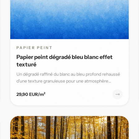
PAPIER PEINT
Papier peint dégradé bleu blanc effet
texturé
Un dégradé raffiné du blanc au bleu profond rehaussé
d'une texture granuleuse pour une atmosphère
sereine et élégante da...
29,90 EUR/m²