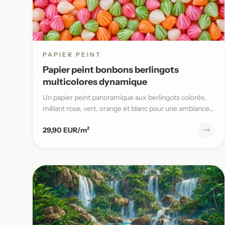
PAPIER PEINT
Papier peint bonbons berlingots
multicolores dynamique
Un papier peint panoramique aux berlingots colorés,
mêlant rose, vert, orange et blanc pour une ambiance
gaie et pleine...
29,90 EUR/m²