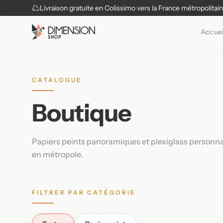
Livraison gratuite en Colissimo vers la France métropolitai
Accuei
CATALOGUE
Boutique
Papiers peints panoramiques et plexiglass personnali
en métropole.
FILTRER PAR CATÉGORIE