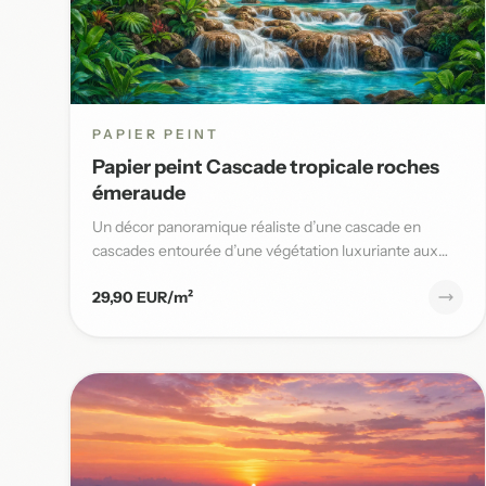
PAPIER PEINT
Papier peint Cascade tropicale roches
émeraude
Un décor panoramique réaliste d’une cascade en
cascades entourée d’une végétation luxuriante aux
nuances vert émeraude,...
29,90 EUR/m²