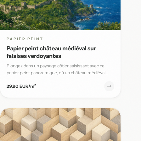
PAPIER PEINT
Papier peint château médiéval sur
falaises verdoyantes
Plongez dans un paysage côtier saisissant avec ce
papier peint panoramique, où un château médiéval
domine des falaises v...
29,90 EUR/m²