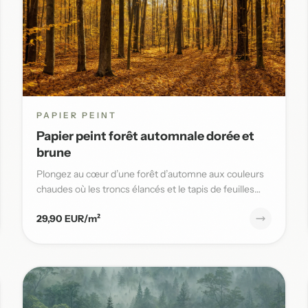
PAPIER PEINT
Papier peint forêt automnale dorée et
brune
Plongez au cœur d’une forêt d’automne aux couleurs
chaudes où les troncs élancés et le tapis de feuilles
dorées sublimen...
29,90 EUR/m²