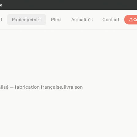
ne
l
Papier peint
Plexi
Actualités
Contact
C
sé — fabrication française, livraison