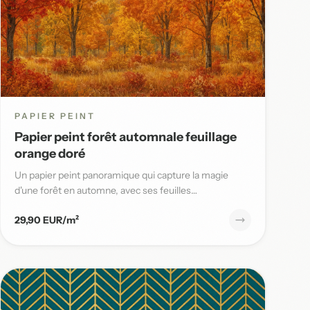
PAPIER PEINT
Papier peint forêt automnale feuillage
orange doré
Un papier peint panoramique qui capture la magie
d'une forêt en automne, avec ses feuilles
flamboyantes aux tons orange,...
29,90 EUR/m²