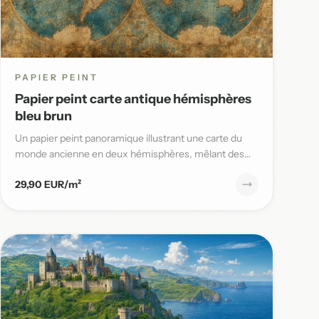
PAPIER PEINT
Papier peint carte antique hémisphères
bleu brun
Un papier peint panoramique illustrant une carte du
monde ancienne en deux hémisphères, mêlant des
tons bleu patiné et b...
29,90 EUR/m²