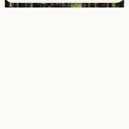
PAPIER PEINT
Papier peint industriel usine désaffectée
fenêtres rouille
Découvrez l’intérieur fascinant d’une usine abandonnée
avec ses grandes fenêtres métalliques rouillées, baignées
d’une l...
29,90 EUR/m²