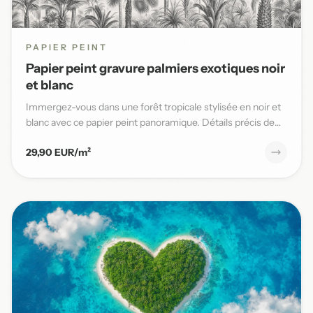
PAPIER PEINT
Papier peint gravure palmiers exotiques noir
et blanc
Immergez-vous dans une forêt tropicale stylisée en noir et
blanc avec ce papier peint panoramique. Détails précis de
pal...
29,90 EUR/m²