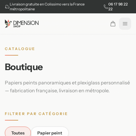
Livraison gratuite en Colissimo vers la France
06 17 98 22
métropolitaine
22
Ouvr
CATALOGUE
Boutique
Papiers peints panoramiques et plexiglass personnalisé
— fabrication française, livraison en métropole.
FILTRER PAR CATÉGORIE
Toutes
Papier peint