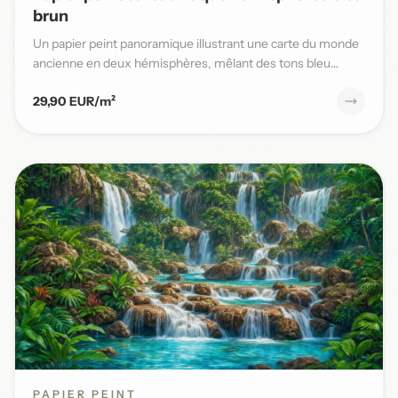
brun
Un papier peint panoramique illustrant une carte du monde
ancienne en deux hémisphères, mêlant des tons bleu
patiné et b...
29,90 EUR/m²
PAPIER PEINT