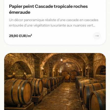
Papier peint Cascade tropicale roches
émeraude
Un décor panoramique réaliste d’une cascade en cascades
entourée d’une végétation luxuriante aux nuances vert
émeraude,...
29,90 EUR/m²