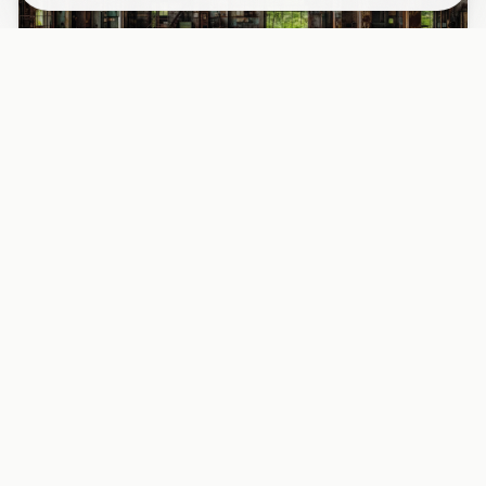
PAPIER PEINT
Papier peint industriel usine désaffectée
fenêtres rouille
Découvrez l’intérieur fascinant d’une usine abandonnée
avec ses grandes fenêtres métalliques rouillées, baignées
d’une l...
29,90 EUR/m²