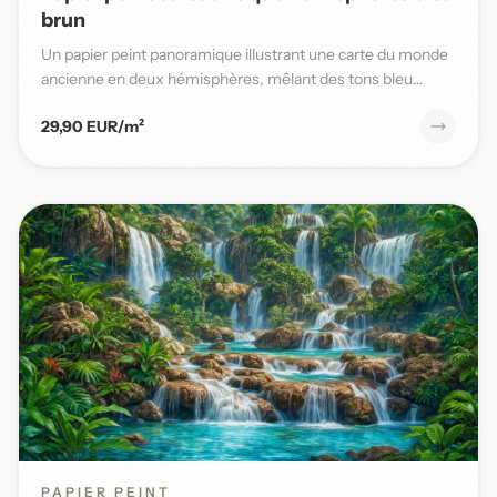
brun
Un papier peint panoramique illustrant une carte du monde
ancienne en deux hémisphères, mêlant des tons bleu
patiné et b...
29,90 EUR/m²
PAPIER PEINT