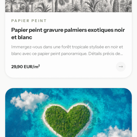
PAPIER PEINT
Papier peint gravure palmiers exotiques noir
et blanc
Immergez-vous dans une forêt tropicale stylisée en noir et
blanc avec ce papier peint panoramique. Détails précis de
pal...
29,90 EUR/m²