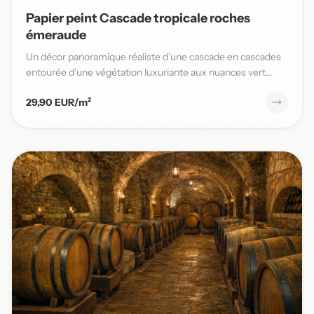
Papier peint Cascade tropicale roches
émeraude
Un décor panoramique réaliste d’une cascade en cascades
entourée d’une végétation luxuriante aux nuances vert
émeraude,...
29,90 EUR/m²