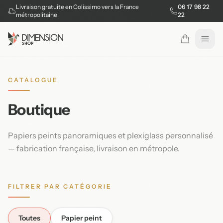
Livraison gratuite en Colissimo vers la France
06 17 98 22
métropolitaine
22
Ouvr
CATALOGUE
Boutique
Papiers peints panoramiques et plexiglass personnalisé
— fabrication française, livraison en métropole.
FILTRER PAR CATÉGORIE
Toutes
Papier peint