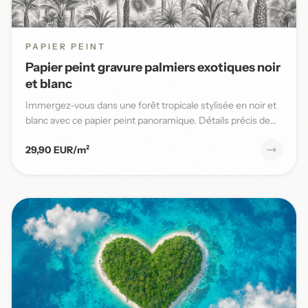
PAPIER PEINT
Papier peint gravure palmiers exotiques noir
et blanc
Immergez-vous dans une forêt tropicale stylisée en noir et
blanc avec ce papier peint panoramique. Détails précis de
pal...
29,90 EUR/m²