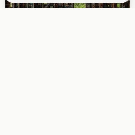
PAPIER PEINT
Papier peint industriel usine désaffectée
fenêtres rouille
Découvrez l’intérieur fascinant d’une usine abandonnée
avec ses grandes fenêtres métalliques rouillées, baignées
d’une l...
29,90 EUR/m²