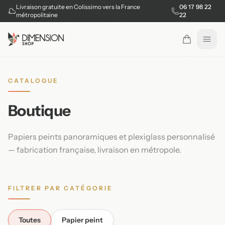
Livraison gratuite en Colissimo vers la France
06 17 98 22
métropolitaine
22
Ouvr
CATALOGUE
Boutique
Papiers peints panoramiques et plexiglass personnalisé
— fabrication française, livraison en métropole.
FILTRER PAR CATÉGORIE
Toutes
Papier peint