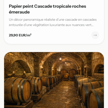
Papier peint Cascade tropicale roches
émeraude
Un décor panoramique réaliste d’une cascade en cascades
entourée d’une végétation luxuriante aux nuances vert
émeraude,...
29,90 EUR/m²