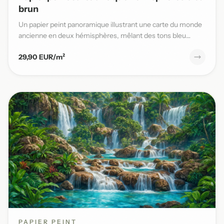
brun
Un papier peint panoramique illustrant une carte du monde
ancienne en deux hémisphères, mêlant des tons bleu
patiné et b...
29,90 EUR/m²
PAPIER PEINT